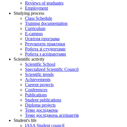
Reviews of graduates
Employment
Studying process
Class Schedule
Training documentation
Curriculum
E-campus
Освітня програма
Результати практики
Робота зі студентами
Робота з аспірантами
Scientific activity
Scientific School
Specialized Scientific Council
Scientific trends
Achievements
Current projects
Conferences
Publications
Student publications
Diploma projects
Теми досліджень
Теми досліджень аспірантів
Student's life
IASA Student council