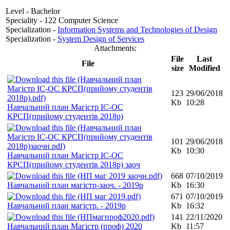
Level - Bachelor
Speciality - 122 Computer Science
Specialization -
Information Systems and Technologies of Design
Specialization -
System Design of Services
Attachments:
File
Last
File
size
Modified
123
29/06/2018
Kb
10:28
Навчальний план Магістр ІС-ОС
КРСП(прийому студентів 2018р)
101
29/06/2018
Kb
10:30
Навчальний план Магістр ІС-ОС
КРСП(прийому студентів 2018р) заоч
668
07/10/2019
Навчальний план магістр-заоч. - 2019р
Kb
16:30
671
07/10/2019
Навчальний план магістр. - 2019р
Kb
16:32
141
22/11/2020
Навчальний план Магістр (проф) 2020
Kb
11:57