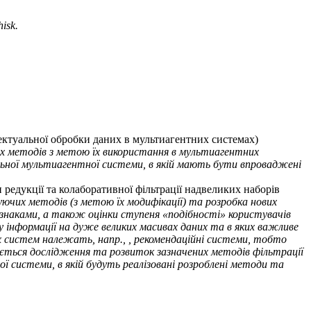
isk.
телектуальної обробки даних в мультиагентних системах)
 методів з метою їх використання в мультиагентних
льної мультиагентної системи, в якій мають бути впроваджені
етоди редукції та колаборативної фільтрації надвеликих наборів
ючих методів (з метою їх модифікації) та розробка нових
 ознаками, а також оцінки ступеня «подібності» користувачів
ку інформації на дуже великих масивах даних та в яких важливе
их систем належать, напр., , рекомендаційні системи, тобто
ається дослідження та розвиток зазначених методів фільтрації
 системи, в якій будуть реалізовані розроблені методи та