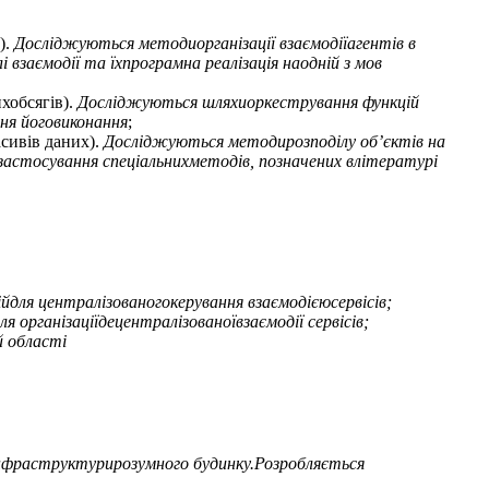
).
Досліджуються методиорганізації взаємодіїагентів в
заємодії та їхпрограмна реалізація наодній з мов
ихобсягів).
Досліджуються шляхиоркестрування функцій
ня йоговиконання
;
асивів даних).
Досліджуються методирозподілу об’єктів на
застосування спеціальнихметодів, позначених влітературі
ля централізованогокерування взаємодієюсервісів;
рганізаціїдецентралізованоївзаємодії сервісів;
й області
інфраструктурирозумного будинку.Розробляється