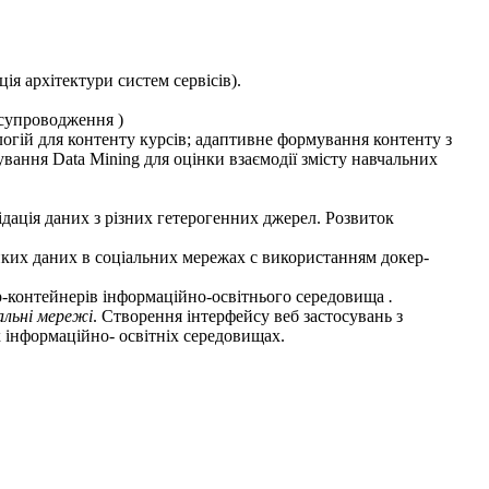
ція архітектури систем сервісів).
х супроводження )
огій для контенту курсів; адаптивне формування контенту з
вання Data Mining для оцінки взаємодії змісту навчальних
ідація даних з різних гетерогенних джерел. Розвиток
иких даних в соціальних мережах с використанням докер-
ер-контейнерів інформаційно-освітнього середовища
.
альні мережі
.
Створення інтерфейсу веб застосувань з
х інформаційно- освітніх середовищах.