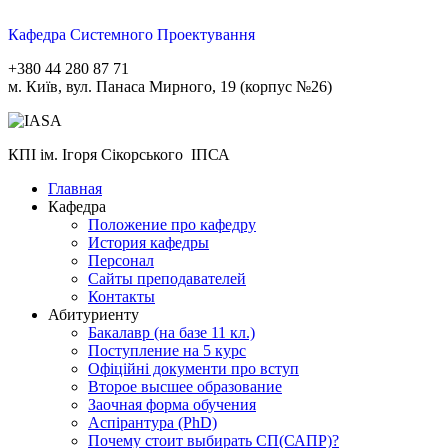
Кафедра Системного Проектування
+380 44 280 87 71
м. Київ, вул. Панаса Мирного, 19 (корпус №26)
КПІ ім. Ігоря Сікорського ІПСА
Главная
Кафедра
Положение про кафедру
История кафедры
Персонал
Сайты преподавателей
Контакты
Абитуриенту
Бакалавр (на базе 11 кл.)
Поступление на 5 курс
Офіційні документи про вступ
Второе высшее образование
Заочная форма обучения
Aспірантура (PhD)
Почему стоит выбирать СП(САПР)?