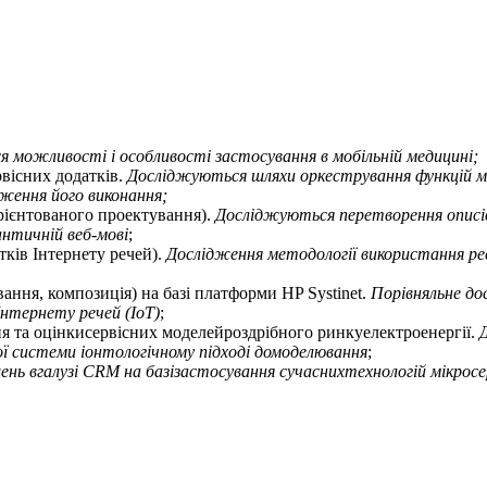
 можливості і особливості застосування в мобільній медицині;
рвісних додатків.
Досліджуються шляхи оркестрування функцій мі
еження його виконання;
орієнтованого проектування).
Досліджуються перетворення описів 
античній веб-мові
;
атків Інтернету речей).
Дослідження методології використання ре
ання, композиція) на базі платформи HP Systinet.
Порівняльне до
нтернету речей (IoT)
;
я та оцінкисервісних моделейроздрібного ринкуелектроенергії.
ої системи іонтологічному підході домоделювання
;
ь вгалузі CRM на базізастосування сучаснихтехнологій мікросер