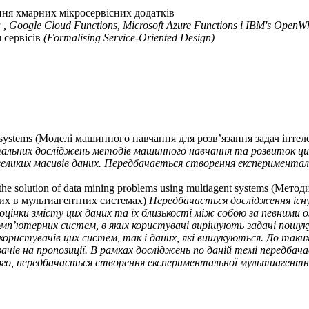
рення хмарних мікросервісних додатків
 Google Cloud Functions, Microsoft Azure Functions і IBM's OpenWh
 сервісів
(Formalising Service-Oriented Design)
gent systems (Моделі машинного навчання для розв’язання задач ін
льних досліджень методів машинного навчання та розвиток цих
двеликих масивів даних. Передбачається створення експеримента
a in the solution of data mining problems using multiagent systems (М
них в мультиагентних системах)
Передбачається дослідження існу
 оцінки змісту цих даних та їх близькості між собою за певними
 комп’ютерних систем, в яких користувачі вирішують задачі пошу
 користувачів цих систем, так і даних, які вишукуються. До так
ачів на пропозиції. В рамках досліджень по даній темі передбач
го, передбачається створення експериментальної мультиагентної