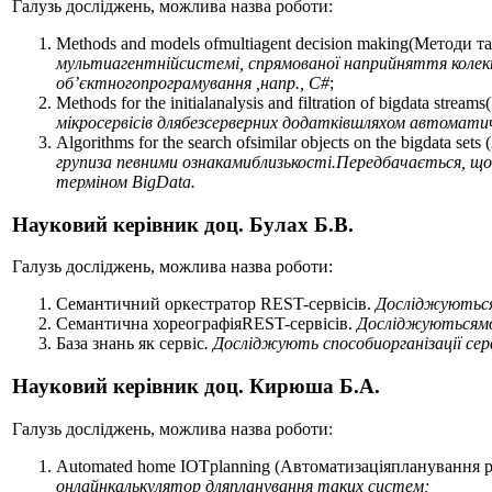
Галузь досліджень, можлива назва роботи:
Methods and models ofmultiagent decision making(Методи
мультиагентнійсистемі, спрямованої наприйняття колект
об’єктногопрограмування ,напр., C#
;
Methods for the initialanalysis and filtration of bigdata s
мікросервісів длябезсерверних додатківшляхом автомати
Algorithms for the search ofsimilar objects on the bigdat
групиза певними ознакамиблизькості.Передбачається, що
терміном BigData.
Науковий керівник
доц. Булах Б.В.
Галузь досліджень, можлива назва роботи:
Семантичний оркестратор REST-сервісів.
Досліджуютьсям
Семантична хореографіяREST-сервісів.
Досліджуютьсямож
База знань як сервіс
. Досліджують способиорганізації се
Науковий керівник
доц. Кирюша Б.А.
Галузь досліджень, можлива назва роботи:
Automated home IOTplanning (Автоматизаціяпланування 
онлайнкалькулятор дляпланування таких систем;