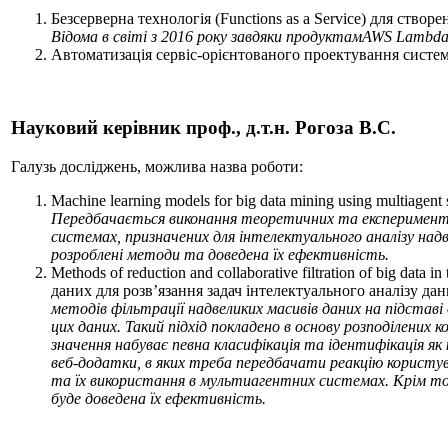
Безсерверна технологія (Functions as a Service) для ство
Відома в світі з 2016 року завдяки продуктамAWS Lambda ,
Автоматизація сервіс-орієнтованого проектування систем
Науковий керівник проф., д.т.н.
Рогоза В.С.
Галузь досліджень, можлива назва роботи:
Machine learning models for big data mining using multia
Передбачається виконання теоретичних та експеримента
системах, призначених для інтелектуального аналізу на
розроблені методи та доведена їх ефективність.
Methods of reduction and collaborative filtration of big dat
даних для розв’язання задач інтелектуального аналізу да
методів фільтрації надвеликих масивів даних на підставі
цих даних. Такий підхід покладено в основу розподілених
значення набуває певна класифікація та ідентифікація як
веб-додатки, в яких треба передбачати реакцію користув
та їх використання в мультиагентних системах. Крім то
буде доведена їх ефективність.