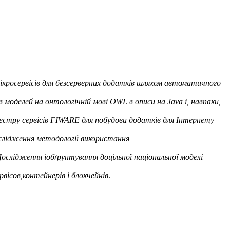
кросервісів для безсерверних додатків шляхом автоматичного
моделей на онтологічній мові OWL в описи на Java і, навпаки,
єстру сервісів FIWARE для побудови додатків для Інтернету
слідження методології використання
Дослідження іобґрунтування доцільної національної моделі
вісов,контейнерів і блокчейнів
.