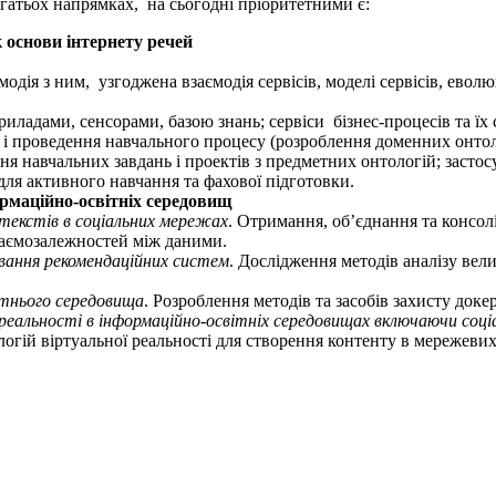
гатьох напрямках, на сьогодні пріоритетними є:
 основи інтернету речей
модія з ним, узгоджена взаємодія сервісів, моделі сервісів, еволю
 приладами, сенсорами, базою знань; сервіси бізнес-процесів та ї
у і проведення навчального процесу (розроблення доменних онтол
 навчальних завдань і проектів з предметних онтологій; застосу
для активного навчання та фахової підготовки.
ормаційно-освітніх середовищ
 текстів в соціальних мережах
. Отримання, об’єднання та консол
заємозалежностей між даними.
вання рекомендаційних систем
. Дослідження методів аналізу вел
ітнього середовища
. Розроблення методів та засобів захисту док
реальності в інформаційно-освітніх середовищах включаючи соці
логій віртуальної реальності для створення контенту в мережеви