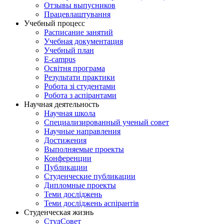
Отзывы выпусников
Працевлаштування
Учебный процесс
Расписание занятий
Учебная документация
Учебный план
E-campus
Освітня програма
Результати практики
Робота зі студентами
Робота з аспірантами
Научная деятельность
Научная школа
Специализированный ученый совет
Научные направления
Достижения
Выполняемые проекты
Конференции
Публикации
Студенческие публикации
Дипломные проекты
Теми досліджень
Теми досліджень аспірантів
Студенческая жизнь
СтудСовет