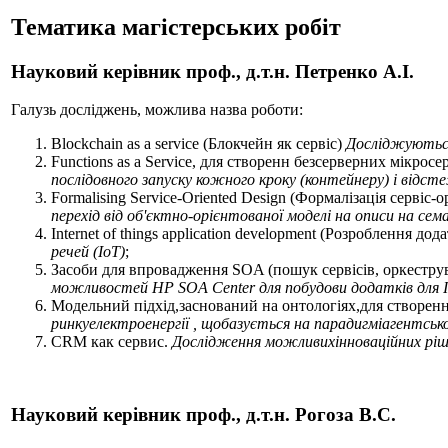
Тематика магістерських робіт
Науковий керівник проф., д.т.н. Петренко А.І.
Галузь досліджень, можлива назва роботи:
Blockchain as a service (Блокчейн як сервіс)
Досліджуються
Functions as a Service, для створенн безсерверних мікросе
послідовного запуску кожного кроку (контейнеру) і відст
Formalising Service-Oriented Design (Формалізація сервіс-
перехід від об'єктно-орієнтованої моделі на описи на сем
Internet of things application development (Розроблення дод
речей (IoT)
;
Засоби для впровадження SOA (пошук сервісів, оркеструв
можливостей HP SOA Center для побудови додатків для І
Модельний підхід,заснований на онтологіях,для створенн
ринкуелектроенергії , щобазується на парадигміагентськ
CRM как сервис.
Дослідження можливихінноваційних рішен
Науковий керівник проф., д.т.н.
Рогоза В.С.