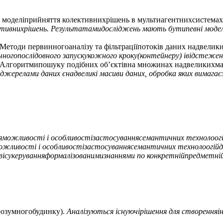
 та моделіприйняття колективнихрішень в мультиагентнихсистемах
ивнихрішень. Результатамидосліджень мають бутипевні моделі в
treams(Методи первинногоаналізу та фільтраціїпотоків даних надвелик
чногопослідовного запускукожного кроку(контейнеру) івідстежен
a sets (Алгоритмипошуку подібних об’єктівна множинах надвеликихм
джерелами даних єнадвеликі масиви даних, обробка яких вимагає
ожливості і особливостізастосуваннясемантичних технолоогійд
ливості і особливостізастосуваннясемантичних технолоогійдля о
рвісукеруванняформалізованимизнаннями по конкретнійпредметні
розумногобудинку).
Аналізуються існуючірішення для створення