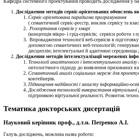
Кафедра системного проектування проводить дослідження у ба
Дослідження методів сервіс-орієнтованих обчислень як
Сервіс-орієнтована парадигма програмування
( семантичний сервіс-реєстр, виклик сервісу та взає
Розгортання сервісів у хмарі
(концепція мікро- і грід-сервісів; сервіси роботи з
Впровадження технології веб-сервісів в підготовк
допомогою семантичних веб-технологій; генерування
дисциплін; інтелектуальні й адаптивні середовища 
Дослідження методів інтелектуалізації мережевих інф
Технології аналітичного і інтелектуального аналізу
онтологічного підходу до виявлення прихованих в
Семантичний аналіз соціальних мереж для проекту
контейнерів.
Підвищення надійності і захисту інформаційно-осв
Дослідження технологій використання віртуальної 
підтримкою віртуальної реальності. Розвиток техно
Тематика докторських дисертацій
Науковий керівник проф., д.т.н. Петренко А.І.
Галузь досліджень, можлива назва роботи: