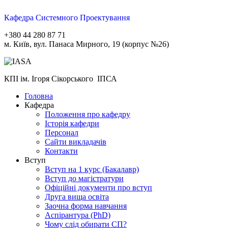
Кафедра Системного Проектування
+380 44 280 87 71
м. Київ, вул. Панаса Мирного, 19 (корпус №26)
КПІ ім. Ігоря Сікорського ІПСА
Головна
Кафедра
Положення про кафедру
Історія кафедри
Персонал
Сайти викладачів
Контакти
Вступ
Вступ на 1 курс (Бакалавр)
Вступ до магістратури
Офіційні документи про вступ
Друга вища освіта
Заочна форма навчання
Aспірантура (PhD)
Чому слід обирати СП?