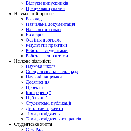
Відгуки випускників
Працевлаштування
Навчальний процес
Розклад
Навчальна документація
Навчальний план
E-campus
Освітня програма
Результати практики
Робота зі студентами
Робота з аспірантами
Наукова діяльність
Наукова школа
Спеціалізована вчена рада
Наукові напрямки
Досягнення
Проекти
Конференції
Публікації
Студентські публікації
Дипломні проекти
Теми досліджень
Теми досліджень аспірантів
Студентське життя
СтудРада