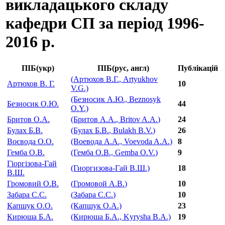
викладацького складу
кафедри СП за період 1996-
2016 р.
ПІБ(укр)
ПІБ(рус, англ)
Публікацій
(
Артюхов В.Г.
, Artyukhov
Артюхов В. Г.
10
V.G.)
(Безносик А.Ю., Beznosyk
Безносик О.Ю.
44
O.Y.)
Бритов О.А.
(Бритов А.А.
, Britov A.A.
)
24
Булах Б.В.
(Булах Б.В.
, Bulakh B.V.
)
26
Воєвода О.О.
(Воевода А.А.,
Voevoda A.A.
)
8
Гемба О.В.
(Гемба О.В.,
Gemba O.V.
)
9
Гіоргізова-Гай
(Гиоргизова-Гай В.Ш.)
18
В.Ш.
Громовий О.В.
(
Громовой А.В.
)
10
Забара С.С.
(
Забара С.С.
)
10
Капшук О.О.
(Капшук О.А.)
23
Кирюша Б.А.
(Кирюша Б.А., Kyrysha B.A.)
19