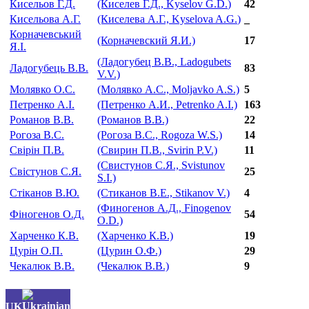
Кисельов Г.Д.
(Киселев Г.Д.,
Kyselov G.D.
)
42
Кисельова А.Г.
(Киселева А.Г.,
Kyselova A.G.
)
_
Корначевський
(Корначевский Я.И.)
17
Я.I.
(Ладогубец В.В., Ladogubets
Ладогубець В.В.
83
V.V.)
Молявко О.С.
(Молявко А.С., Moljavko A.S.)
5
Петренко А.І.
(Петренко А.И., Petrenko A.I.)
163
Романов В.В.
(Романов В.В.)
22
Рогоза В.С.
(Рогоза В.С., Rogoza W.S.)
14
Свірін П.В.
(Свирин П.В., Svirin P.V.)
11
(Свистунов С.Я., Svistunov
Свістунов С.Я.
25
S.I.)
Стіканов В.Ю.
(Стиканов В.Е., Stikanov V.)
4
(Финогенов А.Д., Finogenov
Фіногенов О.Д.
54
O.D.)
Харченко К.В.
(Харченко К.В.)
19
Цурін О.П.
(Цурин О.Ф.)
29
Чекалюк В.В.
(Чекалюк В.В.)
9
UK