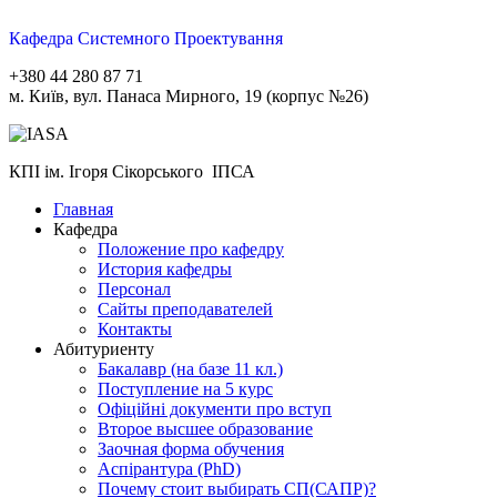
Кафедра Системного Проектування
+380 44 280 87 71
м. Київ, вул. Панаса Мирного, 19 (корпус №26)
КПІ ім. Ігоря Сікорського ІПСА
Главная
Кафедра
Положение про кафедру
История кафедры
Персонал
Сайты преподавателей
Контакты
Абитуриенту
Бакалавр (на базе 11 кл.)
Поступление на 5 курс
Офіційні документи про вступ
Второе высшее образование
Заочная форма обучения
Aспірантура (PhD)
Почему стоит выбирать СП(САПР)?