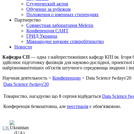
Студенческий актив
Обучение за рубежом
Положения о именных стипендиях
Партнерство
Совместная лаборатория Melexis
Конференция САИТ
ГРИД Украина
Міжнародне наукове співробітництво
Новости
Кафедра СП
— одна з найпрестижніших кафедр КПІ ім. Ігоря С
здійснює підготовку фахівців для науково-дослідної, проектної 
найрізноманітніших об'єктів штучного середовища людини і інф
Научная деятельность >
Конференции
> Data Science fwdays'20
Data Science fwdays'20
Товариство, нагадуємо що 8 серпня відбудеться
Data Science fw
Конференція безкоштовна, але
реєстрація
є обов'язковою.
UK