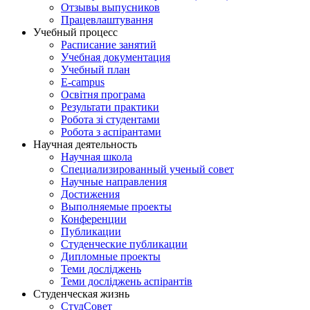
Отзывы выпусников
Працевлаштування
Учебный процесс
Расписание занятий
Учебная документация
Учебный план
E-campus
Освітня програма
Результати практики
Робота зі студентами
Робота з аспірантами
Научная деятельность
Научная школа
Специализированный ученый совет
Научные направления
Достижения
Выполняемые проекты
Конференции
Публикации
Студенческие публикации
Дипломные проекты
Теми досліджень
Теми досліджень аспірантів
Студенческая жизнь
СтудСовет