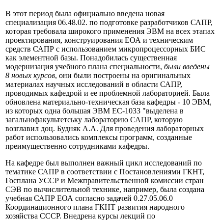
В этот период была официально введена новая
специализация 06.48.02. по подготовке разработчиков САПР,
которая требовала широкого применения ЭВМ на всех этапах
проектирования, конструирования ЕОА и техническим
средств САПР с использованием микропроцессорных БИС
как элементной базы. Понадобилась существенная
модернизация учебного плана специальности,
были введены
8 новых курсов
, они были построены на оригинальных
материалах научных исследований в области САПР,
проводимых кафедрой и ее проблемной лабораторией. Была
обновлена материально-техническая база кафедры - 10 ЭВМ,
из которых одна большая ЭВМ EC-1033 "выделена в
загальнофакультетську лабораторию САПР, которую
возглавил доц. Будняк А.А. Для проведения лабораторных
работ использовались комплексы программ, созданные
преимущественно сотрудниками кафедры.
На кафедре был выполнен важный цикл исследований по
тематике САПР в соответствии с Постановлениями ГКНТ,
Госплана УССР и Межправительственной комиссии стран
СЭВ по вычислительной технике, например, была создана
учебная САПР ЕОА согласно задачей 0.27.05.06.0
Координационного плана ГКНТ развития народного
хозяйства СССР. Внедрена курсы лекций по