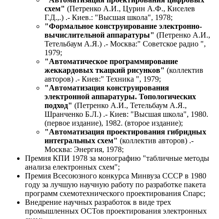
схем"
(Петренко А.И., Цурин А.Ф., Киселев
Г.Д.,.) .- Киев.: "Высшая школа", 1978;
"Формальное конструирование электронно-
вычислительной аппаратуры"
(Петренко А.И.,
Тетельбаум А.Я.) .- Москва:" Советское радио ",
1979;
"Автоматическое программирование
жеккардовых ткацкий рисунков"
(коллектив
авторов) .- Киев:" Техника ", 1979;
"Автоматизация конструирования
электронной аппаратуры. Топологических
подход"
(Петренко А.И., Тетельбаум А.Я.,
Шранченко Б.Л.) .- Киев: "Высшая школа", 1980.
(первое издание), 1982. (второе издание);
"Автоматизация проектирования гибридных
интегральных схем"
(коллектив авторов) .-
Москва: Энергия, 1978;
Премия КПИ 1978 за монографию "табличные методы
анализа електронных схем";
Премия Всесоюзного конкурса Минвуза СССР в 1980
году за лучшую научную работу по разработке пакета
программ схемотехнического проектирования Спарс;
Внедрение научных разработок в виде трех
промышленных ОСТов проектирования электронных