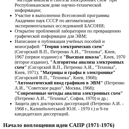
Республиканском доме научно-технической
информации;
Участие в выполнении Всесоюзной программы
Академии наук СССР по автоматизации
экспериментальных исследований БАСОНИ;
Открытие проблемной лаборатории по превращению
графической информации для ЭВМ;
Написание и публикация учебных пособий и
монографий:
"Теория электрических схем"
(Сигорский В.П., Петренко А.И., "Техника", Киев,
1967 (первое издание) и
"Высшая школа"
, Киев, 1970
(второе издание),
"Алгоритмы анализа электронных
схем"
(Сигорский В.П., Петренко А.И., "Техника",
Киев, 1971);
"Матрицы и графы в электронике"
(Сигорский В.П., "Техника", Киев, 1968);
"Автоматический ввод графиков в ЭВМ"
(Петренко
А.И., "Советское радио", Москва, 1968);
"Современные методы анализа электронных схем"
(Петренко А.И., "Техника", София, 1970) и др.;
Защита двух докторских диссертаций (Петренко А.И. -
1968 г., Калниболотський Ю.Н. - 1970 г.) и 9-ти
кандидатских диссертаций.
Начало воплощения идеи САПР (1971-1976)