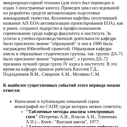
микропроцессорной техники (для этого был переведен и
издан 3 иностранные книги). Проведен цикл исследований
по разработке средств автоматизации подготовки
жаккардовый ткачества.
Коллектив кафедры
(получившей
название АП ЕОА-автоматизации проектирования ЕОА), как
и ранее, сохранил лидерство в профессиональном
соревновании среди кафедр факультета и института. За
успехи в учебно-производственной деятельности кафедре
было присвоено звание "образцовой" и она в 1980 была
награждена Юбилейной грамотой. Образцовая кафедра
имела и образцовые студенческие группы, так: группе ДА-71
было присвоено звание "примерное", а группа ДА-72
признана лучшей среди групп IV курса в институте. В это
время на кафедру пришли работать Киселев Г.Д.,
Подладчиков В.М., Смирнов А.М., Молявко С.М.
К наиболее существенных событий этого периода можно
отнести:
Написание и публикацию начальной серии
монографий по САПР, среди которых можно отметить:
"Табличные методы анализа электронных
схем"
(Петренко А.И., Власов А.Н., Тимченко
А.П.) .- Киев.: "Высшая школа", 1977;
"Автоматизация проектирования цифровых