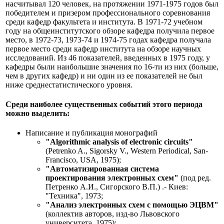
насчитывал 120 человек, на протяжении 1971-1975 годов был
победителем и призером профессионального соревнования
среди кафедр факультета и института. В 1971-72 учебном
году на общеинститутского обзоре кафедра получила первое
место, в 1972-73, 1973-74 и 1974-75 годах кафедра получала
первое место среди кафедр института на обзоре научных
исследований. Из 46 показателей, введенных в 1975 году, у
кафедры были наибольшие значения по 16-ти из них (больше,
чем в других кафедр) и ни один из ее показателей не был
ниже среднестатистического уровня.
Cреди наиболее существенных событий этого периода
можно выделить:
Написание и публикация монографий
"Algorithmic analysis of electronic circuits"
(Petrenko A., Sigorsky V., Western Periodical, San-
Francisco, USA, 1975);
"Автоматизированная система
проектирования электронных схем"
(под ред.
Петренко А.И., Сигорского В.П.) .- Киев:
"Техника", 1973;
"Анализ электронных схем с помощью ЭЦВМ"
(коллектив авторов, изд-во Львовского
университета, 1975);