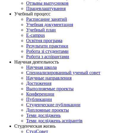
Отзывы выпусников
Працевлаштування
Учебный процесс
Расписание занятий
Учебная документация
Учебный план
E-campus
Освітня програма
Результати практики
Робота зі студентами
Робота з аспірантами
Научная деятельность
Научная школа
Специализированный ученый совет
Научные направления
Достижения
Выполняемые проекты
Конференции
Публикации
Студенческие публикации
Дипломные проекты
Теми досліджень
Теми досліджень аспірантів
Студенческая жизнь
СтудСовет