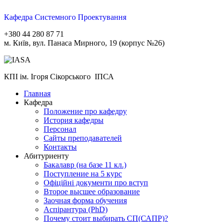
Кафедра Системного Проектування
+380 44 280 87 71
м. Київ, вул. Панаса Мирного, 19 (корпус №26)
КПІ ім. Ігоря Сікорського ІПСА
Главная
Кафедра
Положение про кафедру
История кафедры
Персонал
Сайты преподавателей
Контакты
Абитуриенту
Бакалавр (на базе 11 кл.)
Поступление на 5 курс
Офіційні документи про вступ
Второе высшее образование
Заочная форма обучения
Aспірантура (PhD)
Почему стоит выбирать СП(САПР)?