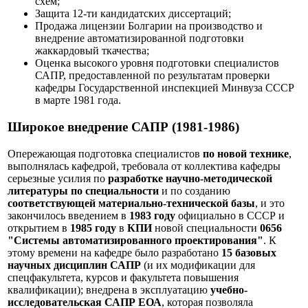
схем;
Защита 12-ти кандидатских диссертаций;
Продажа лицензии Болгарии на производство и
внедрение автоматизированной подготовки
жаккардовый ткачества;
Оценка высокого уровня подготовки специалистов
САПР, предоставленной по результатам проверки
кафедры Государственной инспекцией Минвуза СССР
в марте 1981 года.
Широкое внедрение САПР (1981-1986)
Опережающая подготовка специалистов
по новой технике
,
выполнялась кафедрой, требовала от коллектива кафедры
серьезные усилия по
разработке научно-методической
литературы по специальности
и по созданию
соответствующей материально-технической базы
, и это
закончилось введением в
1983 году
официально в СССР и
открытием в
1985 году
в
КПИ
новой специальности
0656
"Системы автоматизированного проектирования"
. К
этому времени на кафедре было разработано
15 базовых
научных дисциплин САПР
(и их модификации для
спецфакультета, курсов и факультета повышения
квалификации); внедрена в эксплуатацию
учебно-
исследовательская САПР ЕОА
, которая позволяла