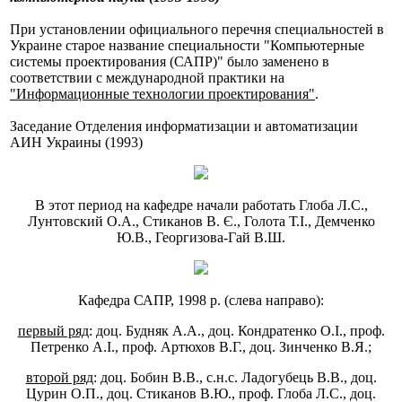
При установлении официального перечня специальностей в
Украине старое название специальности "Компьютерные
системы проектирования (САПР)" было заменено в
соответствии с международной практики на
"Информационные технологии проектирования"
.
Заседание Отделения информатизации и автоматизации
АИН Украины (1993)
В этот период на кафедре начали работать Глоба Л.С.,
Лунтовский О.А., Стиканов В. Є., Голота Т.І., Демченко
Ю.В., Георгизова-Гай В.Ш.
Кафедра САПР, 1998 р. (слева направо):
первый ряд
: доц. Будняк А.А., доц. Кондратенко О.І., проф.
Петренко А.І., проф. Артюхов В.Г., доц. Зинченко В.Я.;
второй ряд
: доц. Бобин В.В., с.н.с. Ладогубець В.В., доц.
Цурин О.П., доц. Стиканов В.Ю., проф. Глоба Л.С., доц.