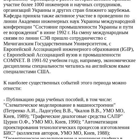
участие более 1000 инженеров и научных сотрудников,
организаций Украины и других стран ближнего зарубежья.
Кафедра приняла также активное участие в проведении по
линии Академии инженерных наук Украины международной
конференции "Состояние промышленности Украины и пути
ее возрождения" в июне 1992 г. На смену международным
связям по линии СЭВ пришло сотрудничество с
Мичиганским Государственным Университетом, с
Европейской Ассоциацией инженерного образования
(IGIP),
с Европейской Ассоциацией вузов и промышленности
COMNET.
В 1991-92 учебном году, например, экономические
дисциплины специальности читались на английском языке
специалистами США.
К наиболее существенных событий этого периода можно
отнести:
- Публикацию ряда учебных пособий, в том числе:
"Схематическое моделирование в машиностроении"
(Петренко А.И., Ладогубец В.В., Чкалов В.В., УМО МО,
Киев, 1989); "Графические диалоговые средства САПР"
Цурин О.Ф., УМО МО, Киев, 1990); "Автоматизация
проектирования технологических процессов изготовления
БИС" (коллектив авторов, УМО МО, Киев, 1988);
"Геометрическое моделирование и машинная графика в