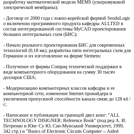
разработку математической модели MEMS (ультразвуковой
электрической мембраны);
- Договор от 2000 года с южно-корейской фирмой SeoduLogic
о включении программного продукта кафедры ALLTED в
состав интегрированной системы MyCAD проектирования
больших интегральных схем (БИС);
- Начало реального проектирования БИС для современных
технологий (0,18 мк), разработка пяти интегральных схем для
Германии и их изготовление на фирме Siemens:
- Получение от фирмы Соmpaq технической поддержки в
виде компьютерного оборудования на сумму 30 тысяч
долларов США;
- Модернизацию компьютерных классов кафедры и ее
компьютерной сети, изменение Internet провайдера и
увеличения пропускной способности канала связи до 128 кб /
с;
- Написание и публикация за границей двух книг: "ALL
TECHNOLOGY DISIGNER: Reference Book" (под ред А. И.
Петренко и Юнг Су Ю, Сан-Мунський Университет, 1999,
342 стр.) и "Basics of Electronic Circuits Computer --
Aided