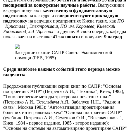
поощрений за конкурсные научные работы
. Выпускники
кафедры получают
качественную фундаментальную
подготовку
на кафедре и
совершенствуют прикладную
подготовку
на ведущих предприятиях Киева таких, как
ПО
"Кристалл", Электронмаш, ПО им. Королева, Киевский
Радиозавод, з-д "Арсенал"
и другие. В свою очередь, кафедра
показывает на выставке
41 экспоната
и получает
9 наград
.
Заседание секции САПР Совета Экономической
помощи (РЕВ, 1985)
Среди наиболее важных событий этого периода можно
выделить:
Продолжение публикации серии книг по САПР: "Основы
построения САПР" (Петренко А.И., "Техника", Киев, 1982);
"Топологические методы трассровкы печатных плат"
(Петренко А.И., Тетельбаум А.Я., Забалуев
Н.Н., "Радио и
связь", Москва 1983); "Автоматизация проектирования
больших интегральных схем" "Основы построения САПР"
(учебник, Петренко А.И., Семенков О.И., "Высшая школа",
Киев, 1984
- первое издание, 1985 - второе издание);
"Основы на системы на автоматизирано проектиране САПР"