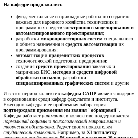
На кафедре продолжались
фундаментальные и прикладные работы по созданию
важных для народного хозяйства технических и
программных средств
электронного моделирования и
автоматизированного проектирования
;
разработки
микропроцессорных систем
специального
и общего назначения и
средств автоматизации
их
программирования;
автоматизации
працемистких процессов
технологической подготовки предприятия;
создания
средств проектирования
заказных и
матричных БИС,
методов и средств цифровой
обработки сигналов
, разработки
специализированных графических систем
и другие.
И в этот период коллектив
кафедры САПР
является лидером
в соревновании среди кафедр факультета и института.
Ежегодно кафедра и ее проблемная лаборатория
подтверждали присвоения им звания "образцовой"
.
Кафедра работает
ритмично
, в коллективе поддерживается
нормальный социально-психологический микроклимат и
творческая обстановка
. Радует своим показателям
студенческий коллектив
. Например, за
XI пятилетку
студентами опубликовано
56 статей и получено 20 наград и