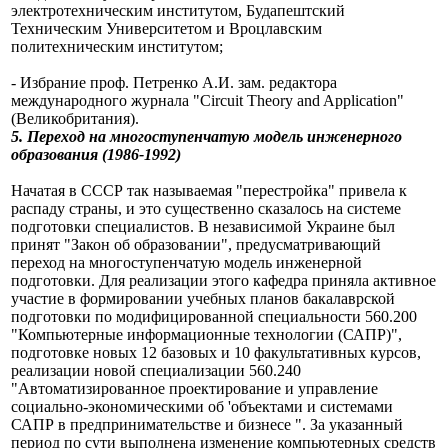
электротехническим институтом, Будапештский
Техническим Университетом и Вроцлавским
политехническим институтом;
- Избрание проф. Петренко А.И. зам.
редактора
международного журнала "Circuit Theory and Application"
(Великобритания).
5.
Переход на многоступенчатую модель инженерного
образования (1986-1992)
Начатая в СССР так называемая "перестройка" привела к
распаду страны, и это существенно сказалось на системе
подготовки специалистов.
В независимой Украине был
принят "Закон об образовании", предусматривающий
переход на многоступенчатую модель инженерной
подготовки.
Для реализации этого кафедра приняла активное
участие в формировании учебных планов бакалаврской
подготовки по модифицированной специальности 560.200
"Компьютерные информационные технологии (САПР)",
подготовке новых 12 базовых и 10 факультативных курсов,
реализации новой специализации 560.240
"Автоматизированное проектирование и управление
социально-экономическими об
'объектами и системами
САПР в предпринимательстве и бизнесе ". За указанный
период по сути выполнена изменение компьютерных средств