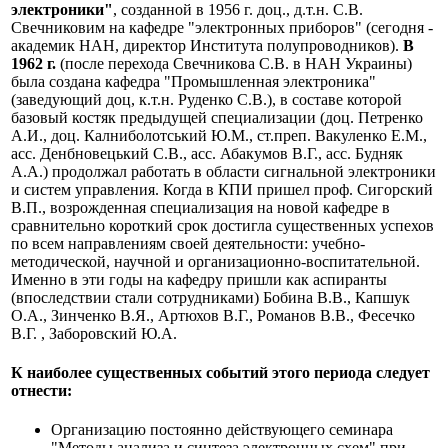
электроники"
, созданной в 1956 г. доц., д.т.н. С.В.
Свечниковим на кафедре "электронных приборов" (сегодня -
академик НАН, директор Института полупроводников).
В
1962 г.
(после перехода Свечникова С.В. в НАН Украины)
была создана кафедра "Промышленная электроника"
(заведующий доц, к.т.н. Руденко С.В.), в составе которой
базовый костяк предыдущей специализации (доц. Петренко
А.И., доц. Калниболотський Ю.М., ст.преп. Вакуленко Е.М.,
асс. Денбновецький С.В., асс. Абакумов В.Г., асс. Будняк
А.А.) продолжал работать в области сигнальной электроники
и систем управления. Когда в КПИ пришел проф. Сигорский
В.П., возрожденная специализация на новой кафедре в
сравнительно короткий срок достигла существенных успехов
по всем направлениям своей деятельности: учебно-
методической, научной и организационно-воспитательной.
Именно в эти годы на кафедру пришли как аспиранты
(впоследствии стали сотрудниками) Бобина В.В., Капшук
О.А., Зинченко В.Я., Артюхов В.Г., Романов В.В., Фесечко
В.Г. , Заборовский Ю.А.
К наиболее существенных событий этого периода следует
отнести:
Организацию постоянно действующего семинара
"Методы анализа и синтеза электронных схем" при