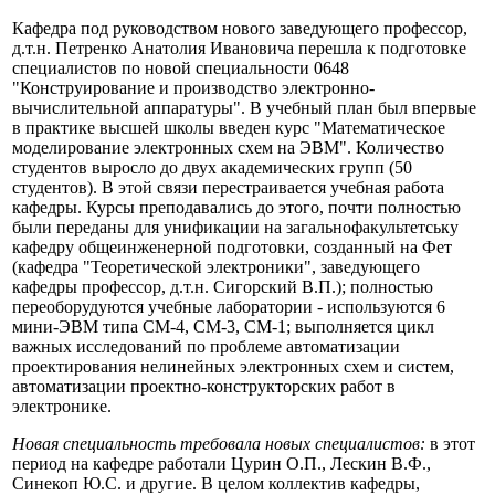
Кафедра под руководством нового заведующего профессор,
д.т.н. Петренко Анатолия Ивановича перешла к подготовке
специалистов по новой специальности 0648
"Конструирование и производство электронно-
вычислительной аппаратуры". В учебный план был впервые
в практике высшей школы введен курс "Математическое
моделирование электронных схем на ЭВМ". Количество
студентов выросло до двух академических групп (50
студентов). В этой связи перестраивается учебная работа
кафедры. Курсы преподавались до этого, почти полностью
были переданы для унификации на загальнофакультетську
кафедру общеинженерной подготовки, созданный на Фет
(кафедра "Теоретической электроники", заведующего
кафедры профессор, д.т.н. Сигорский В.П.); полностью
переоборудуются учебные лаборатории - используются 6
мини-ЭВМ типа СМ-4, СМ-3, СМ-1; выполняется цикл
важных исследований по проблеме автоматизации
проектирования нелинейных электронных схем и систем,
автоматизации проектно-конструкторских работ в
электронике.
Новая специальность требовала новых специалистов:
в этот
период на кафедре работали Цурин О.П., Лескин В.Ф.,
Синекоп Ю.С. и другие. В целом коллектив кафедры,