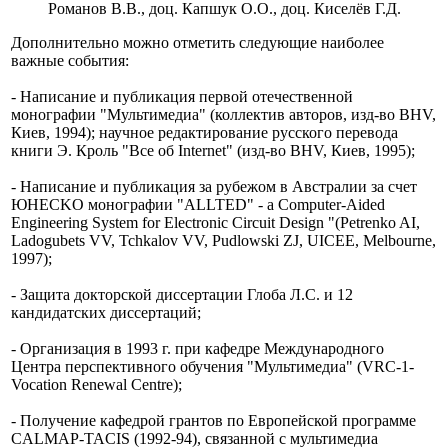
Романов В.В., доц. Капшук О.О., доц. Киселёв Г.Д.
Дополнительно можно отметить следующие наиболее
важные события:
- Написание и публикация первой отечественной
монографии "Мультимедиа" (коллектив авторов, изд-во BHV,
Киев, 1994); научное редактирование русского перевода
книги Э.
Кроль "Все об Internet" (изд-во BHV, Киев, 1995);
- Написание и публикация за рубежом в Австралии за счет
ЮНECKO монографии "ALLTED" - a Computer-Aided
Engineering System for Electronic Circuit Design "(Petrenko AI,
Ladogubets VV, Tchkalov VV, Pudlowski ZJ, UICEE, Melbourne,
1997);
- Защита докторской диссертации Глоба Л.С. и 12
кандидатских диссертаций;
- Организация в 1993 г. при кафедре Международного
Центра перспективного обучения "Мультимедиа" (VRC-1-
Vocation Renewal Centre);
- Получение кафедрой грантов по Европейской программе
CALMAP-TACIS (1992-94), связанной с мультимедиа