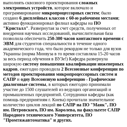
выполнять сквозного проектирования
сложных
электронных устройств
, которое включало и
программирование
микропроцессорных систем
; было
создано
6 дисплейных классов с 60-ю рабочими местами
;
активно функционировал филиал кафедры на
ПО
"Кристалл"
. Развернутая за счет средств, полученных от
внедрения научных исследований, вычислительная база
позволила обеспечить
250-300 часов контактного времени с
ЭВМ
для студентов специальности в течение одного
академического года, что было рекордом не только для вузов
Украины (норма Минвуза в то время составляла 15-20 часов
за весь период обучения в ВУЗе!) Кафедра развернула
широкую
систему повышения квалификации инженерных
кадров
, ежегодно проводила
2 Всесоюзные конференции по
методов проектирования микропроцессорных систем и
САПР
и
одну Всесоюзную конференцию - Графические
диалоговые системы
, в которых ежегодно принимали
участие до 1500 слушателей из ведущих организаций и
промышленных предприятий. Сотрудники кафедры (как
помощь предприятиям г. Киева) прочитали значительное
количество циклов лекций
по САПР на ПО "Маяк", ПО
им. Петровского, ПО им. Королева, на факультете САПР
Народного технического Университета, ПО
"Промтяжавтоматика" и других.