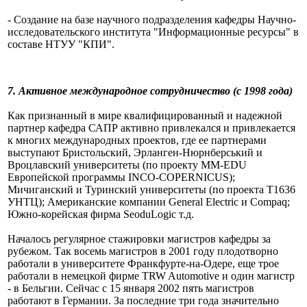
- Создание на базе научного подразделения кафедры Научно-
исследовательского института "Информационные ресурсы" в
составе НТУУ "КПИ".
7.
Активное международное сотрудничество (с 1998 года)
Как признанный в мире квалифицированный и надежной
партнер кафедра САПР активно привлекался и привлекается
к многих международных проектов, где ее партнерами
выступают Бристольский, Эрланген-Нюрнберський и
Вроцлавский университеты (по проекту MM-EDU
Европейской программы INCO-COPERNICUS);
Мичиганский и Туринский университеты (по
проекта Т1636
УНТЦ); Американские компании General Electric и Compaq;
Южно-корейская фирма SeoduLogic т.д.
Началось регулярное стажировки магистров кафедры за
рубежом.
Так восемь магистров в 2001 году плодотворно
работали в университете Франкфурте-на-Одере, еще трое
работали в немецкой фирме TRW Automotive и один магистр
- в Бельгии.
Сейчас с 15 января 2002 пять магистров
работают в Германии.
За последние три года значительно