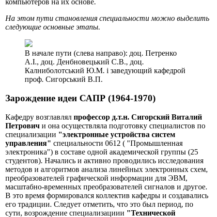
компьютеров на их основе.
На этом пути становления специальности можно выделить
следующие основные этапы.
В начале пути (слева направо): доц. Петренко
А.І., доц. Денбновецький С.В., доц.
Калниболотський Ю.М. і заведующий кафедрой
проф. Сигорський В.П.
Зарождение идеи САПР (1964-1970)
Кафедру возглавлял
профессор д.т.н. Сигорский Виталий
Петрович
и она осуществляла подготовку специалистов по
специализации
"электронные устройства систем
управления"
специальности 0612 ( "Промышленная
электроника") в составе одной академической группы (25
студентов). Начались и активно проводились исследования
методов и алгоритмов анализа линейных электронных схем,
преобразователей графической информации для ЭВМ,
масштабно-временных преобразователей сигналов и другое.
В это время формировался коллектив кафедры и создавались
его традиции. Следует отметить, что это был период, по
сути, возрождение специализациии
"Технической