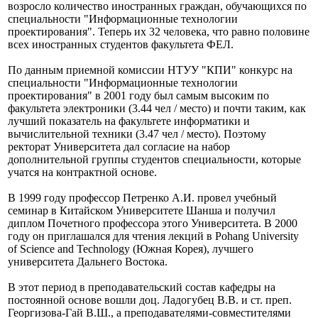
возросло количество иностранных граждан, обучающихся по
специальности "Информационные технологии
проектирования".
Теперь их 32 человека, что равно половине
всех иностранных студентов факультета ФЕЛ.
По данным приемной комиссии НТУУ "КПИ" конкурс на
специальности "Информационные технологии
проектирования" в 2001 году был самым высоким по
факультета электроники (3.44 чел / место) и почти таким, как
лучший показатель на факультете информатики и
вычислительной техники (3.47 чел / место).
Поэтому
ректорат Университета дал согласие на набор
дополнительной группы студентов специальности, которые
учатся на контрактной основе.
В 1999 году профессор Петренко А.И. провел учебный
семинар в Китайском Университете Шанша и получил
диплом Почетного профессора этого Университета.
В 2000
году он приглашался для чтения лекций в Pohang University
of Science and Technology (Южная Корея), лучшего
университета Дальнего Востока.
В этот период в преподавательский состав кафедры на
постоянной основе вошли доц.
Ладогубец В.В. и ст. преп.
Георгизова-Гай В.Ш., а преподавателями-совместителями