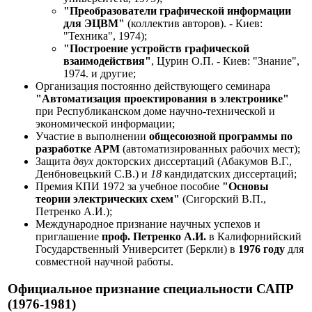
"Преобразователи графической информации
для ЭЦВМ"
(коллектив авторов). - Киев:
"Техника", 1974);
"Построение устройств графической
взаимодействия"
, Цурин О.П. - Киев: "Знание",
1974. и другие;
Организация постоянно действующего семинара
"Автоматизация проектирования в электронике"
при Республиканском доме научно-технической и
экономической информации;
Участие в выполнении
общесоюзной программы по
разработке АРМ
(автоматизированных рабочих мест);
Защита
двух
докторских диссертаций (Абакумов В.Г.,
Денбновецький С.В.) и
18
кандидатских диссертаций;
Премия КПИ 1972 за учебное пособие
"Основы
теории электрических схем"
(Сигорский В.П.,
Петренко А.И.);
Международное признание научных успехов и
приглашение
проф. Петренко А.И.
в Калифорнийский
Государственный Университет (Беркли) в
1976 году
для
совместной научной работы.
Официальное признание специальности САПР
(1976-1981)