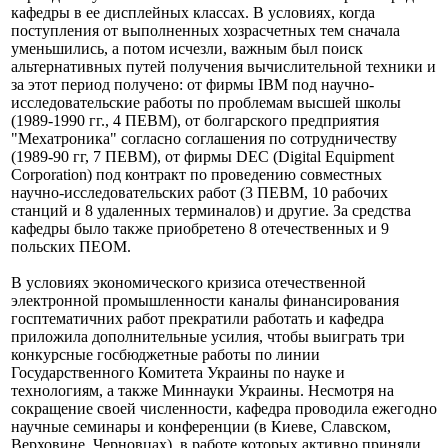
кафедры в ее дисплейных классах. В условиях, когда
поступления от выполненных хозрасчетных тем сначала
уменьшились, а потом исчезли, важным был поиск
альтернативных путей получения вычислительной техники и
за этот период получено: от фирмы IBM под научно-
исследовательские работы по проблемам высшей школы
(1989-1990 гг., 4
ПЕВМ), от болгарского предприятия
"Мехатроника" согласно соглашения по сотрудничеству
(1989-90 гг, 7 ПЕВМ), от фирмы DEC (Digital Equipment
Corporation) под контракт по проведению совместных
научно-исследовательских работ (3 ПЕВМ, 10 рабочих
станций и 8 удаленных
терминалов) и другие. За средства
кафедры было также приобретено 8 отечественных и 9
польских ПЕОМ.
В условиях экономического кризиса отечественной
электронной промышленности каналы финансирования
госптематичних работ прекратили работать и кафедра
приложила дополнительные усилия, чтобы выиграть три
конкурсные госбюджетные работы по линии
Государственного Комитета Украины по науке и
технологиям, а также Миннауки Украины. Несмотря на
сокращение своей численности, кафедра проводила ежегодно
научные семинары и конференции (в Киеве, Славском,
Верховине, Черновцах), в работе которых активно приняли