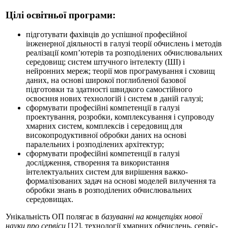
Цілі освітньої програми:
підготувати фахівців до успішної професійної
інженерної діяльності в галузі теорії обчислень і методів
реалізації комп’ютерів та розподілених обчислювальних
середовищ; систем штучного інтелекту (ШІ) і
нейронних мереж; теорії мов програмування і сховищ
даних, на основі широкої поглибленої базової
підготовки та здатності швидкого самостійного
освоєння нових технологій і систем в даній галузі;
сформувати професійні компетенції в галузі
проектування, розробки, комплексування і супроводу
хмарних систем, комплексів і середовищ для
високопродуктивної обробки даних на основі
паралельних і розподілених архітектур;
сформувати професійні компетенції в галузі
дослідження, створення та використання
інтелектуальних систем для вирішення важко-
формалізованих задач на основі моделей вилучення та
обробки знань в розподілених обчислювальних
середовищах.
Унікальність ОП полягає в
базуванні на концепціях нової
науки про сервіси
[12], технології хмарних обчислень, сервіс-