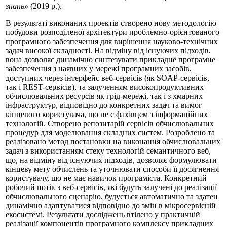
знань»
(2019 р.).
В результаті виконаних проектів створено нову методологію
побудови розподіленої архітектури проблемно-орієнтованого
програмного забезпечення для вирішення науково-технічних
задач високої складності. На відміну від існуючих підходів,
вона дозволяє динамічно синтезувати прикладне програмне
забезпечення з наявних у мережі програмних засобів,
доступних через інтерфейс веб-сервісів (як SOAP-сервісів,
так і REST-сервісів), та залученням високопродуктивних
обчислювальних ресурсів як грід-мережі, так і з хмарних
інфраструктур, відповідно до конкретних задач та вимог
кінцевого користувача, що не є фахівцем з інформаційних
технологій. Створено репозитарій сервісів обчислювальних
процедур для моделювання складних систем. Розроблено та
реалізовано метод постановки на виконання обчислювальних
задач з використанням стеку технологій семантичного веб,
що, на відміну від існуючих підходів, дозволяє формулювати
кінцеву мету обчислень та уточнювати способи її досягнення
користувачу, що не має навичок програміста. Конкретний
робочий потік з веб-сервісів, які будуть залучені до реалізації
обчислювального сценарію, будується автоматично та здатен
динамічно адаптуватися відповідно до змін в мікросервісній
екосистемі. Результати досліджень втілено у практичній
реалізації компонентів програмного комплексу прикладних