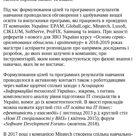
Під час формулювання цілей та програмних результатів
навчання проводилися обговорення з здобувачами вищої
освіти та випускники програми, які працюють в провідних
ІТ компаніях України: EPAM, GlobalLogic, Miratech, Luxoft,
CIKLUM, SoftServe, ProFIX, Samsung та інших. При захисті
рефератів з нового для ЗВО України курсу «
Основи сервіс-
орієнтованих обчислень і архітектур
» в 2018-2019 роках
магістри і аспіранти розповідали про напрямок досліджень і
розробок, до яких вони залучені в компаніях; при
інструментарій, яким ними користуються; про фахові знання і
навички, яких їм не вистачає.
Формулювання цілей та програмних результатів навчання
проводилося в активному контакті також з роботодавцями
через майже щорічні спільні заходи з
Асоціацією
«Інформаційні технології України»
, зокрема, з питань
комплексного аналізу рівня підготовки ІТ спеціалістів в
Україні, вимог до їх компетентностей. В якості прикладів
можна назвати круглий стіл
«ІТ освіта та ІТ бізнес:
ефективність у взаємодії»
( листопад 2013 р.); круглий стіл
«Нові ІТ спеціальності у ВНЗ»
( квітень 2015); форум
«Software Development Forum»
(жовтень 2018).
В 2017 році з компанією Miratech створена спільна навчально-