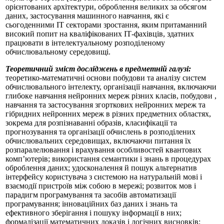
орієнтованих архітектури, оброблення великих за обсягом
даних, застосування машинного навчання, які є
сьогоденними ІТ секторами зростання, яким притаманний
високий попит на кваліфікованих ІТ-фахівців, здатних
працювати в інтелектуальному розподіленому
обчислювальному середовищі.
Теоретичний зміст досліджень в предметній галузі:
теоретико-математичні основи побудови та аналізу систем
обчислювального інтелекту, організації навчання, включаючи
глибоке навчання нейронних мереж різних класів, побудови ,
навчання та застосування згорткових нейронних мереж та
гібридних нейронних мереж в різних предметних областях,
зокрема для розпізнаванні образів, класифікації та
прогнозування та організації обчислень в розподілених
обчислювальних середовищах, включаючи питання їх
розпаралелювання і врахування особливостей квантових
комп’ютерів; використання семантики і знань в процедурах
оброблення даних; удосконалення й пошук альтернатив
інтерфейсу користувача з системою на натуральній мові і
взаємодії пристроїв між собою в мережі; розвиток мов і
парадигм програмування та засобів автоматизації
програмування; інноваційних баз даних і знань та
ефективного зберігання і пошуку інформації в них;
формалізації математичних доказів і логічних висновків;