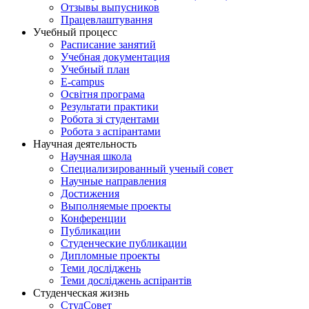
Отзывы выпусников
Працевлаштування
Учебный процесс
Расписание занятий
Учебная документация
Учебный план
E-campus
Освітня програма
Результати практики
Робота зі студентами
Робота з аспірантами
Научная деятельность
Научная школа
Специализированный ученый совет
Научные направления
Достижения
Выполняемые проекты
Конференции
Публикации
Студенческие публикации
Дипломные проекты
Теми досліджень
Теми досліджень аспірантів
Студенческая жизнь
СтудСовет