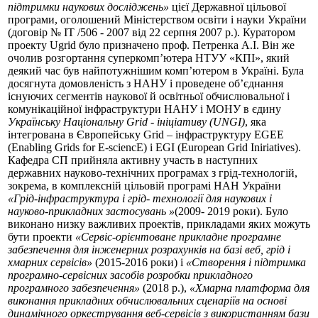
підтримки наукових досліджень»
цієї Державної цільової
програми, оголошений Міністерством освіти і науки України
(договір № ІТ /506 - 2007 від 22 серпня 2007 р.). Куратором
проекту Ugrid було призначено проф. Петренка А.І. Він же
очолив розгортання суперкомп’ютера НТУУ «КПІ», який
деякий час був найпотужнішим комп’ютером в Україні. Була
досягнута домовленість з НАНУ і проведене об’єднання
існуючих сегментів наукової й освітньої обчислювальної і
комунікаційної інфраструктури НАНУ і МОНУ в єдину
Українську Національну Grid - ініціативу (UNGI)
, яка
інтегрована в Європейську Grid – інфраструктуру EGEE
(Enabling Grids for E-sciencE) і EGI (European Grid Iniriatives).
Кафедра СП прийняла активну участь в наступних
державних науково-технічних програмах з грід-технологій,
зокрема, в комплексній цільовій програмі НАН України
«Грід-інфраструктура і грід- технології для наукових і
науково-прикладних застосувань »
(2009- 2019 роки). Було
виконано низку важливих проектів, прикладами яких можуть
бути проекти
«Сервіс-орієнтоване прикладне програмне
забезпечення для інженерних розрахунків на базі веб, грід і
хмарних сервісів»
(2015-2016 роки) і
«Створення і підтримка
програмно-сервісних засобів розробки прикладного
програмного забезпечення»
(2018 р.),
«Хмарна платформа для
виконання прикладних обчислювальних сценаріїв на основі
динамічного оркестрування веб-сервісів з використанням бази