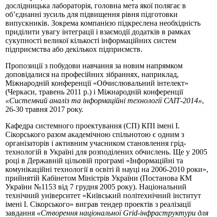
дослідницька лабораторія, головна мета якої полягає в
об’єднанні зусиль для підвищення рівня підготовки
випускників. Зокрема компанією підкреслена необхідність
приділити увагу інтеграції і взаємодії додатків в рамках
сукупності великої кількості інформаційних систем
підприємства або декількох підприємств.
Пропозиції з побудови навчання за новим напрямком
доповідалися на професійних зібраннях, наприклад,
Міжнародній конференції «Обчислювальний інтелект»
(Черкаси, травень 2011 р.) і Міжнародній конференції
«Системний аналіз та інформаційні технології САІТ-2014»
,
26-30 травня 2017 року.
Кафедра системного проектування (СП) КПІ імені І.
Сікорського разом академічною спільнотою є одним з
організаторів і активним учасником становлення грід-
технологій в Україні для розподілених обчислень. Ще у 2005
році в Державній цільовій програмі «Інформаційні та
комунікаційні технології в освіті й науці на 2006-2010 роки»,
прийнятій Кабінетом Міністрів України (Постанова КМ
України №1153 від 7 грудня 2005 року). Національний
технічний університет «Київський політехнічний інститут
імені І. Сікорського» виграв тендер проектів з реалізації
завдання
«Створення національної Grid-інфраструктури для