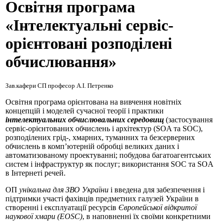
Освітня програма
«Інтелектуальні сервіс-
орієнтовані розподілені
обчислювання»
Зав.кафери СП професор А.І. Петренко
Освітня програма орієнтована на вивчення новітніх
концепцій і моделей сучасної теорії і практики
інтелектуальних обчислювальних середовищ
(застосування
сервіс-орієнтованих обчислень і архітектур (SOA та SOC),
розподілених грід-, хмарних, туманних та безсерверних
обчислень в комп’ютерній обробці великих даних і
автоматизованому проектуванні; побудова багатоагентських
систем і інфраструктур як послуг; використання SOC та SOA
в Інтернеті речей.
ОП
унікальна для ЗВО України
і введена для забезпечення і
підтримки участі фахівців предметних галузей України в
створенні і експлуатації ресурсів
Європейської відкритої
наукової хмари (EOSC)
, в наповненні їх своїми конкретними