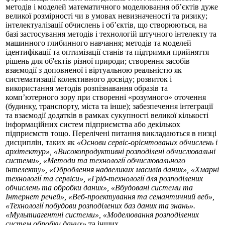
методів і моделей математичного моделювання об’єктів дуже
великої розмірності чи в умовах невизначеності та ризику;
інтелектуалізації обчислень і об’єктів, що створюються, на
базі застосування методів і технологій штучного інтелекту та
машинного глибинного навчання; методів та моделей
ідентифікації та оптимізації станів та підтримки прийняття
рішень для об'єктів різної природи; створення засобів
взаємодії з доповненої і віртуальною реальністю як
систематизації колективного досвіду; розвиток і
використання методів розпізнавання образів та
комп’ютерного зору при створенні «розумного» оточення
(будинку, транспорту, міста та інше); забезпечення інтеграції
та взаємодії додатків в рамках сукупності великої кількості
інформаційних систем підприємства або декількох
підприємств тощо. Перелічені питання викладаються в низці
дисциплін, таких як
«Основи сервіс-орієнтованих обчислень і
архітектур», «Високопродуктивні розподілені обчислювальні
системи», «Методи та технології обчислювального
інтелекту», «Оброблення надвеликих масивів даних», «Хмарні
технології та сервіси», «Грід-технології для розподілених
обчислень та обробки даних», «Вбудовані системи та
Інтернет речей», «Веб-проектування та семантичний веб»,
«Технології побудови розподілених баз даних та знань».
«Мультиагентні системи», «Моделювання розподілених
систем обробки даних»
та інших.