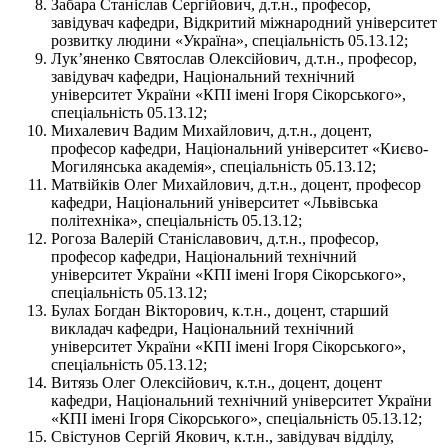
Забара Станіслав Сергійович, д.т.н., професор,
завідувач кафедри, Відкритий міжнародний університет
розвитку людини «Україна», спеціальність 05.13.12;
Лук’яненко Святослав Олексійович, д.т.н., професор,
завідувач кафедри, Національний технічний
університет України «КПІ імені Ігоря Сікорського»,
спеціальність 05.13.12;
Михалевич Вадим Михайлович, д.т.н., доцент,
професор кафедри, Національний університет «Києво-
Могилянська академія», спеціальність 05.13.12;
Матвійків Олег Михайлович, д.т.н., доцент, професор
кафедри, Національний університет «Львівська
політехніка», спеціальність 05.13.12;
Рогоза Валерій Станіславович, д.т.н., професор,
професор кафедри, Національний технічний
університет України «КПІ імені Ігоря Сікорського»,
спеціальність 05.13.12;
Булах Богдан Вікторович, к.т.н., доцент, старший
викладач кафедри, Національний технічний
університет України «КПІ імені Ігоря Сікорського»,
спеціальність 05.13.12;
Витязь Олег Олексійович, к.т.н., доцент, доцент
кафедри, Національний технічний університет України
«КПІ імені Ігоря Сікорського», спеціальність 05.13.12;
Свістунов Сергій Якович, к.т.н., завідувач відділу,