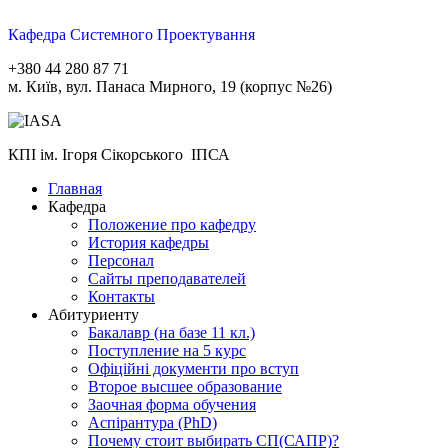
Кафедра Системного Проектування
+380 44 280 87 71
м. Київ, вул. Панаса Мирного, 19 (корпус №26)
КПІ ім. Ігоря Сікорського ІПСА
Главная
Кафедра
Положение про кафедру
История кафедры
Персонал
Сайты преподавателей
Контакты
Абитуриенту
Бакалавр (на базе 11 кл.)
Поступление на 5 курс
Офіційні документи про вступ
Второе высшее образование
Заочная форма обучения
Aспірантура (PhD)
Почему стоит выбирать СП(САПР)?