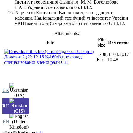
Інститут теоретичної фізики ім. М. М. Боголюбова
НАН України, спеціальність 05.13.12;
Харченко Костянтин Васильович, к.т.н., доцент
кафедри, Національний технічний університет України
«КПІ імені Ігоря Сікорського», спеціальність 05.13.12.
Attachments:
File
File
Изменено
size
1708
31.03.2017
Додаток 2 (22.12.16 №1604) про склад
Kb
10:48
спеціалізованої вченої ради СП
UK
RU
EN
2026 © Кафедра
СП