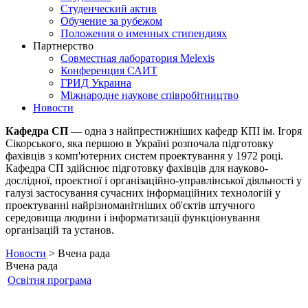
Студенческий актив
Обучение за рубежом
Положения о именных стипендиях
Партнерство
Совместная лаборатория Melexis
Конференция САИТ
ГРИД Украина
Міжнародне наукове співробітництво
Новости
Кафедра СП
— одна з найпрестижніших кафедр КПІ ім. Ігоря
Сікорського, яка першою в Україні розпочала підготовку
фахівців з комп'ютерних систем проектування у 1972 році.
Кафедра СП здійснює підготовку фахівців для науково-
дослідної, проектної і організаційно-управлінської діяльності у
галузі застосування сучасних інформаційних технологій у
проектуванні найрізноманітніших об'єктів штучного
середовища людини і інформатизації функціонування
організацій та установ.
Новости
> Вчена рада
Вчена рада
Освітня програма