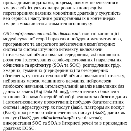
прикладними додатками, зокрема, шляхом перенесення в
хмару своїх існуючих напрацювань з попереднім
перетворенням наявних монолітних додатків у сукупність
веб-сервісів і наступним розгортанням їх в контейнерах
хмари з можливістю автоматичного пошуку.
Об’єкт(и) вивчення та/або діяльності:
новітні концепції і
моделі сучасної теорії і практики побудови математичного,
програмного та апаратного забезпечення комп'ютерних
систем та систем штучного інтелекту, включаючи
інтелектуальні обчислювальні середовища, які охоплюють
розвиток і застосування сервіс-орієнтованих і паралельних
обчислень та архітектур (SOA та SOC), розподілених грід-,
хмарних, туманних (периферійних) та безсерверних
обчислень, сучасних технологій обчислювального інтелекту,
нейронних мереж, машинного навчання, нейромереж
глибокого навчання, інтелектуальний аналіз надвеликих баз
даних та знань (Big Data Mining), семантичних і блокчейн
технологій в комп’ютерній обробці великих за обсягом даних
і автоматизованому проектуванні; побудову багатоагентних
систем і інфраструктур як послуг (IaaS), платформ як послуг
(PaaS), програмного забезпечення як послуг (SaaS), даних як
послуг (DaaS) для «
діджіталізації
» суспільства);
використання SOC та SOA в Інтернеті речей та в прикладних
додатках EOSC.