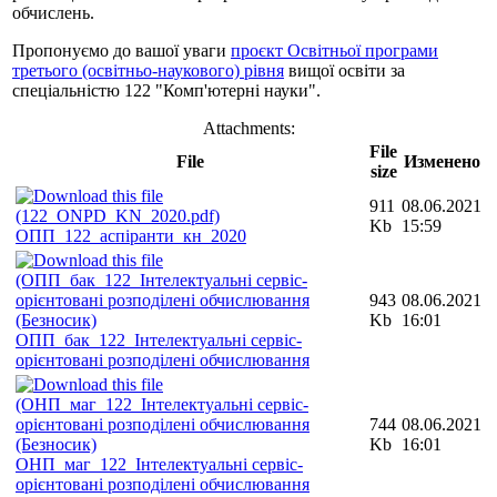
обчислень.
Пропонуємо до вашої уваги
проєкт Освітньої програми
третього (освітньо-наукового) рівня
вищої освіти за
спеціальністю 122 "Комп'ютерні науки".
Attachments:
File
File
Изменено
size
911
08.06.2021
Kb
15:59
ОПП_122_аспіранти_кн_2020
943
08.06.2021
Kb
16:01
ОПП_бак_122_Інтелектуальні сервіс-
орієнтовані розподілені обчислювання
744
08.06.2021
Kb
16:01
ОНП_маг_122_Інтелектуальні сервіс-
орієнтовані розподілені обчислювання