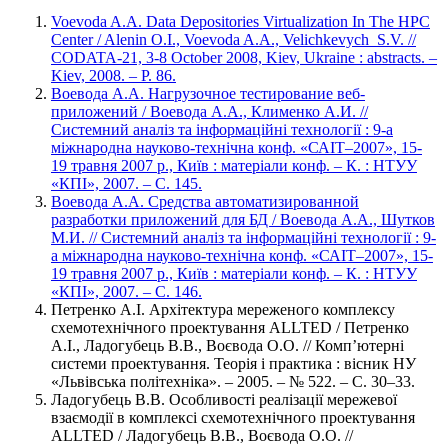
Voevoda A.A. Data Depositories Virtualization In The HPC
Center / Alenin O.I., Voevoda A.A., Velichkevych S.V. //
CODATA-21, 3-8 October 2008, Kiev, Ukraine : abstracts. –
Kiev, 2008. – P. 86.
Воевода А.А. Нагрузочное тестирование веб-
приложений / Воевода А.А., Клименко А.И. //
Системний аналіз та інформаційні технології : 9-а
міжнародна науково-технічна конф. «САІТ–2007», 15-
19 травня 2007 р., Київ : матеріали конф. – К. : НТУУ
«КПІ», 2007. – С. 145.
Воевода А.А. Средства автоматизированной
разработки приложений для БД / Воевода А.А., Шутков
М.И. // Системний аналіз та інформаційні технології : 9-
а міжнародна науково-технічна конф. «САІТ–2007», 15-
19 травня 2007 р., Київ : матеріали конф. – К. : НТУУ
«КПІ», 2007. – С. 146.
Петренко А.І. Архітектура мереженого комплексу
схемотехнічного проектування ALLTED / Петренко
А.І., Ладогубець В.В., Воєвода О.О. // Комп’ютерні
системи проектування. Теорія і практика : вісник НУ
«Львівська політехніка». – 2005. – № 522. – С. 30–33.
Ладогубець В.В. Особливості реалізації мережевої
взаємодії в комплексі схемотехнічного проектування
ALLTED / Ладогубець В.В., Воєвода О.О. //