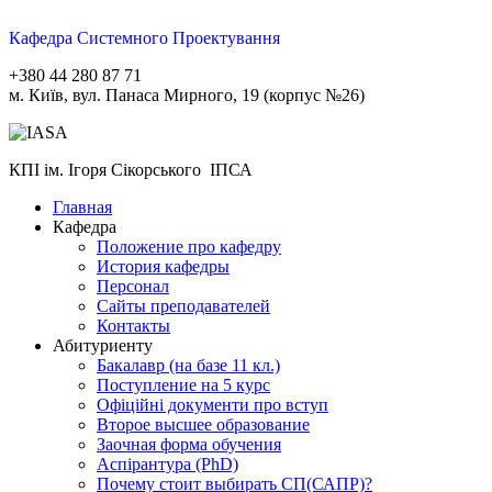
Кафедра Системного Проектування
+380 44 280 87 71
м. Київ, вул. Панаса Мирного, 19 (корпус №26)
КПІ ім. Ігоря Сікорського ІПСА
Главная
Кафедра
Положение про кафедру
История кафедры
Персонал
Сайты преподавателей
Контакты
Абитуриенту
Бакалавр (на базе 11 кл.)
Поступление на 5 курс
Офіційні документи про вступ
Второе высшее образование
Заочная форма обучения
Aспірантура (PhD)
Почему стоит выбирать СП(САПР)?