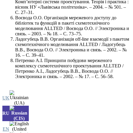
Комп’ютерні системи проектування. Теорія і практика :
вісник НУ «Львівська політехніка». – 2004. – № 501. –
С. 27–31.
Воєвода О.О. Організація мережевого доступу до
бібліотек та функцій в пакеті схемотехнічного
моделювання ALLTED / Воєвода О.О. // Электроника и
связь. – 2003. – № 18. – С. 73–75.
Ладогубець В.В. Організація off-line взаємодії з пакетом
схемотехнічного моделювання ALLTED / Ладогубець
В.В., Воєвода О.О. // Электроника и связь. – 2002. – №
16. – С. 39–41.
Петренко А.І. Принципи побудови мереженого
комплексу схемотехнічного проектування ALLTED /
Петренко А.І., Ладогубець В.В., Воєвода О.О. //
Электроника и связь. – 2002. – № 17. – С. 56–58.
UK
RU
EN