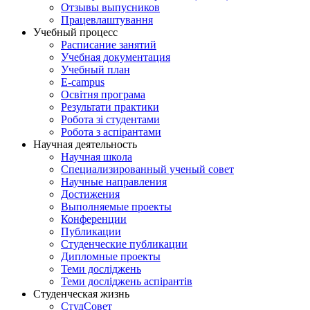
Отзывы выпусников
Працевлаштування
Учебный процесс
Расписание занятий
Учебная документация
Учебный план
E-campus
Освітня програма
Результати практики
Робота зі студентами
Робота з аспірантами
Научная деятельность
Научная школа
Специализированный ученый совет
Научные направления
Достижения
Выполняемые проекты
Конференции
Публикации
Студенческие публикации
Дипломные проекты
Теми досліджень
Теми досліджень аспірантів
Студенческая жизнь
СтудСовет